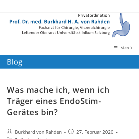
Zum
Inhalt
springen
Menü
Blog
Was mache ich, wenn ich
Träger eines EndoStim-
Gerätes bin?
Beitrags-
Beitrag
Burkhard von Rahden
27. Februar 2020
Autor:
veröffentlicht: