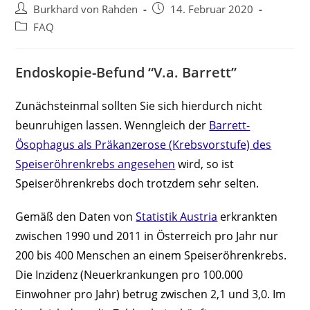
Beitrags-
Beitrag
Burkhard von Rahden
14. Februar 2020
Autor:
veröffentlicht:
Beitrags-
FAQ
Kategorie:
Endoskopie-Befund “V.a. Barrett”
Zunächsteinmal sollten Sie sich hierdurch nicht
beunruhigen lassen. Wenngleich der
Barrett-
Ösophagus als Präkanzerose (Krebsvorstufe) des
Speiseröhrenkrebs angesehen
wird, so ist
Speiseröhrenkrebs doch trotzdem sehr selten.
Gemäß den Daten von
Statistik Austria
erkrankten
zwischen 1990 und 2011 in Österreich pro Jahr nur
200 bis 400 Menschen an einem Speiseröhrenkrebs.
Die Inzidenz (Neuerkrankungen pro 100.000
Einwohner pro Jahr) betrug zwischen 2,1 und 3,0. Im