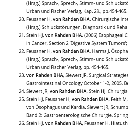
(Hrsg.) Sprach-, Sprech-, Stimm- und Schluckstö
Urban und Fischer Verlag, Kap. 29., pp.454-465.
Feussner H,
von Rahden BHA
. Chirurgische In
(Hrsg.) Schluckstörungen, Diagnostik und Rehabi
Stein HJ,
von Rahden BHA
. (2006) Esophageal C
in Cancer, Section 2 ‘Digestive System Tumors’;
Feussner H,
von Rahden BHA
, Harms J. Ösoph
(Hrsg.) Sprach-, Sprech-, Stimm- und Schluckstö
Urban und Fischer Verlag, pp. 454-465.
von Rahden BHA
, Siewert JR. Surgical Strateg
Gastrointestinal Oncology October 1-2, 2005, Be
Siewert JR,
von Rahden BHA
, Stein HJ. Chirur
Stein HJ, Feussner H,
von Rahden BHA
, Feith 
von Ösophagus und Kardia. Siewert JR, Schumpel
Band 2: Gastroenterologische Chirurgie, Springer
Stein HJ,
von Rahden BHA
, Feussner H. Hiatus