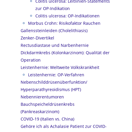
Colitis ulcerosa: Leitlinien-Statements
zur OP-Indikation
Colitis ulcerosa: OP-Indikationen
Morbus Crohn: Risikofaktor Rauchen
Gallenssteinleiden (Cholelithiasis)
Zenker-Divertikel
Rectusdiastase und Narbenhernie
Dickdarmkrebs (Kolonkarzinom): Qualität der
Operation
Leistenhernie: Weltweite Volkskrankheit
Leistenhernie: OP-Verfahren
Nebenschilddrüsenüberfunktion/
Hyperparathyreoidismus (HPT)
Nebennierentumoren
Bauchspeicheldrüsenkrebs
(Pankreaskarzinom)
COVID-19 (Italien vs. China)
Gehöre ich als Achalasie Patient zur COVID-