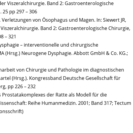
der Viszeralchirurgie. Band 2: Gastroenterologische
p. 25 pp 297 – 306
JR. Verletzungen von Ösophagus und Magen. In: Siewert JR,
Viszeralchirurgie. Band 2: Gastroenterologische Chirurgie,
08 – 321
ysphagie – interventionelle und chirurgische
 MA (Hrsg.) Neurogene Dysphagie. Abbott GmbH & Co. KG.;
arbeit von Chirurgie und Pathologie im diagnostischen
Hartel (Hrsg.). Kongressband Deutsche Gesellschaft für
erg, pp 226 – 232
s Prostatakomplexes der Ratte als Modell für die
Wissenschaft: Reihe Humanmedizin. 2001; Band 317; Tectum
onsschrift)