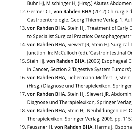
Buhr HJ, Mischinger HJ (Hrsg.) Akutes Abdomen,
Germer CT,
von Rahden BHA
(2012) Chirurgie 
Gastroenterologie. Georg Thieme Verlag, 1. Aufl.
von Rahden BHA
, Stein HJ. Treatment of Earl
to Specialist Surgical Practice: Oesophagogastri
von Rahden BHA
, Siewert JR, Stein HJ. Surgic
Junction. In: McCulloch (ed). ‘Gastrointestinal 
Stein HJ,
von Rahden BHA
. (2006) Esophageal C
in Cancer, Section 2 ‘Digestive System Tumors’;
von Rahden BHA
, Liebermann-Meffert D, Stein 
(Hrsg.) Diagnose und Therapielexikon, Springer
von Rahden BHA
, Stein HJ, Siewert JR. Abdom
Diagnose und Therapielexikon, Springer Verlag,
von Rahden BHA
, Stein HJ. Neubildungen des 
Therapielexikon, Springer Verlag, 2006, pp. 115
Feussner H,
von Rahden BHA
, Harms J. Ösoph