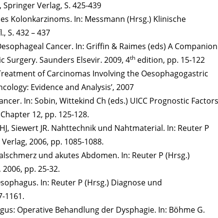
 Springer Verlag, S. 425-439
des Kolonkarzinoms. In: Messmann (Hrsg.) Klinische
, S. 432 – 437
y Oesophageal Cancer. In: Griffin & Raimes (eds) A Companion
th
c Surgery. Saunders Elsevir. 2009, 4
edition, pp. 15-122
al Treatment of Carcinomas Involving the Oesophagogastric
Oncology: Evidence and Analysis’, 2007
ancer. In: Sobin, Wittekind Ch (eds.) UICC Prognostic Factor
 Chapter 12, pp. 125-128.
HJ, Siewert JR. Nahttechnik und Nahtmaterial. In: Reuter P
 Verlag, 2006, pp. 1085-1088.
inalschmerz und akutes Abdomen. In: Reuter P (Hrsg.)
 2006, pp. 25-32.
Ösophagus. In: Reuter P (Hrsg.) Diagnose und
7-1161.
agus: Operative Behandlung der Dysphagie. In: Böhme G.