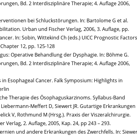
rungen, Bd. 2 Interdisziplinäre Therapie; 4. Auflage 2006,
terventionen bei Schluckstörungen. In: Bartolome G et al.
litation. Urban und Fischer Verlag, 2006, 3. Auflage, pp.
ancer. In: Sobin, Wittekind Ch (eds.) UICC Prognostic Factor
 Chapter 12, pp. 125-128
agus: Operative Behandlung der Dysphagie. In: Böhme G.
rungen, Bd. 2 Interdisziplinäre Therapie; 4. Auflage 2006,
ies in Esophageal Cancer. Falk Symposium: Highlights in
rlin
gische Therapie des Ösophaguskarzinoms. Syllabus-Band
M, Liebermann-Meffert D, Siewert JR. Gutartige Erkrankungen
ick V, Rothmund M (Hrsg.). Praxis der Viszeralchirurgie.
 Verlag, 2. Auflage, 2005, Kap. 24, pp 243 – 293.
hernien und andere Erkrankungen des Zwerchfells. In: Siewe