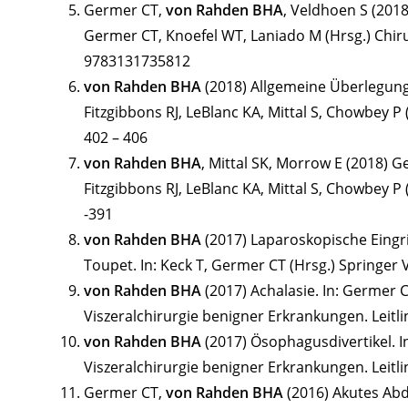
Germer CT,
von Rahden BHA
, Veldhoen S (201
Germer CT, Knoefel WT, Laniado M (Hrsg.) Chir
9783131735812
von Rahden BHA
(2018) Allgemeine Überlegungen
Fitzgibbons RJ, LeBlanc KA, Mittal S, Chowbey P
402 – 406
von Rahden BHA
, Mittal SK, Morrow E (2018) Ge
Fitzgibbons RJ, LeBlanc KA, Mittal S, Chowbey P
-391
von Rahden BHA
(2017) Laparoskopische Eingri
Toupet. In: Keck T, Germer CT (Hrsg.) Springer V
von Rahden BHA
(2017) Achalasie. In: Germer 
Viszeralchirurgie benigner Erkrankungen. Leitli
von Rahden BHA
(2017) Ösophagusdivertikel. I
Viszeralchirurgie benigner Erkrankungen. Leitli
Germer CT,
von Rahden BHA
(2016) Akutes Abd