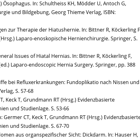
8) Ösophagus. In: Schultheiss KH, Mödder U, Antoch G,
urgie und Bildgebung, Georg Thieme Verlag, ISBN:
 zur Therapie der Hiatushernie. In: Bittner R, Köckerling F
 (Hrsg.) Laparo-enoskopische Hernienchirurgie. Springer, S.
neral Issues of Hiatal Hernias. In: Bittner R, Köckerling F,
 (ed.) Laparo-endoscopic Hernia Surgery. Springer, pp. 388
ffe bei Refluxerkrankungen: Fundoplikatio nach Nissen und
erlag, S. 57-68
CT, Keck T, Grundmann RT (Hrsg.) Evidenzbasierte
nien und Studienlage. S. 53-66
n: Germer CT, Keck T, Grundmann RT (Hrsg.) Evidenzbasiert
nien und Studienlage. S. 67-70
omen aus organspezifischer Sicht: Dickdarm. In: Hauser H,