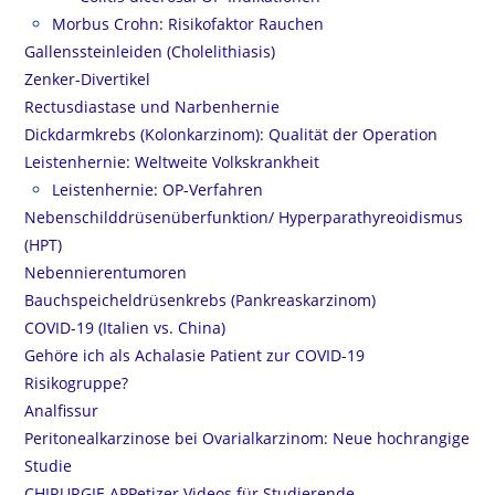
Morbus Crohn: Risikofaktor Rauchen
Gallenssteinleiden (Cholelithiasis)
Zenker-Divertikel
Rectusdiastase und Narbenhernie
Dickdarmkrebs (Kolonkarzinom): Qualität der Operation
Leistenhernie: Weltweite Volkskrankheit
Leistenhernie: OP-Verfahren
Nebenschilddrüsenüberfunktion/ Hyperparathyreoidismus
(HPT)
Nebennierentumoren
Bauchspeicheldrüsenkrebs (Pankreaskarzinom)
COVID-19 (Italien vs. China)
Gehöre ich als Achalasie Patient zur COVID-19
Risikogruppe?
Analfissur
Peritonealkarzinose bei Ovarialkarzinom: Neue hochrangige
Studie
CHIRURGIE APPetizer Videos für Studierende